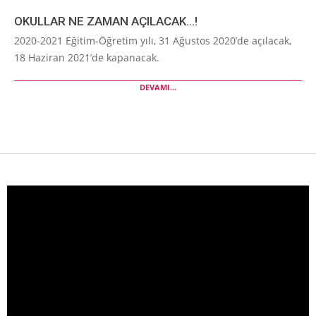
OKULLAR NE ZAMAN AÇILACAK…!
2020-2021 Eğitim-Öğretim yılı, 31 Ağustos 2020’de açılacak,
18 Haziran 2021’de kapanacak.
DEVAMI...
Video
oynatıcı