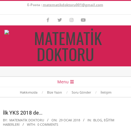
Skip
E-Posta :
matematikdoktoru001@gmail.com
to
content
Secondary
Menu
Navigation
Hakkımızda
Bize Yazın
Soru Gönder
İletişim
Menu
İlk YKS 2018 de…
BY:
MATEMATIK DOKTORU
ON:
29 OCAK 2018
IN:
BLOG
,
EĞITIM
HABERLERI
WITH:
0 COMMENTS