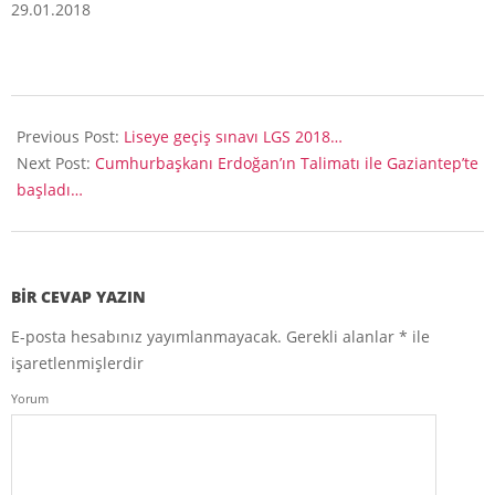
29.01.2018
2018-
01-
Previous Post:
Liseye geçiş sınavı LGS 2018…
29
Next Post:
Cumhurbaşkanı Erdoğan’ın Talimatı ile Gaziantep’te
başladı…
BIR CEVAP YAZIN
E-posta hesabınız yayımlanmayacak.
Gerekli alanlar
*
ile
işaretlenmişlerdir
Yorum