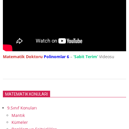
Matematik Doktoru
Polinomlar 6
–
‘Sabit Terim’
Videosu
2020-
03-
MATEMATİK KONULARI
26
9.Sınıf Konuları
Mantık
Kümeler