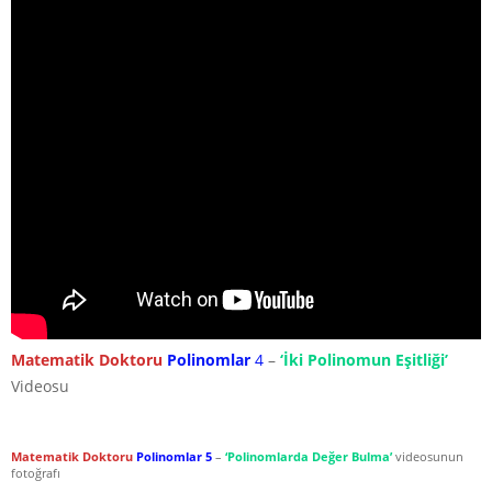
Matematik Doktoru
Polinomlar
4
–
‘İki Polinomun Eşitliği’
Videosu
Matematik Doktoru
Polinomlar 5
–
‘Polinomlarda Değer Bulma’
videosunun
fotoğrafı