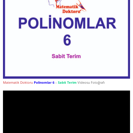
Matematik Doktoru
Polinomlar
6
–
Sabit Terim
Videosu Fotoğrafı