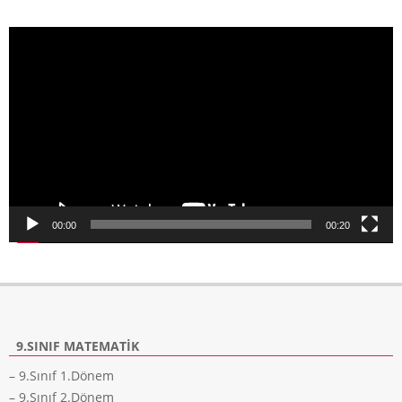
Video
oynatıcı
00:00
00:20
9.SINIF MATEMATIK
– 9.Sınıf 1.Dönem
– 9.Sınıf 2.Dönem