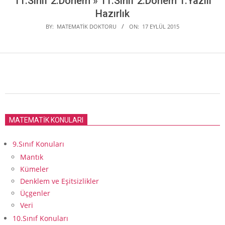
11.Sınıf 2.Dönem »
11.Sınıf 2.Dönem 1.Yazılı
Hazırlık
BY:
MATEMATIK DOKTORU
ON:
17 EYLÜL 2015
2015-
09-
MATEMATİK KONULARI
17
9.Sınıf Konuları
Mantık
Kümeler
Denklem ve Eşitsizlikler
Üçgenler
Veri
10.Sınıf Konuları