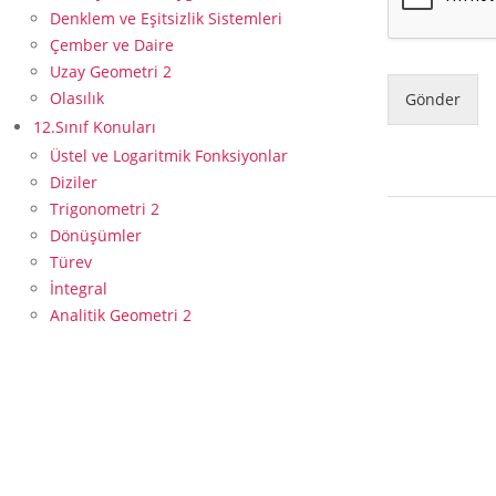
Denklem ve Eşitsizlik Sistemleri
Çember ve Daire
Uzay Geometri 2
Olasılık
Gönder
12.Sınıf Konuları
Üstel ve Logaritmik Fonksiyonlar
Diziler
Trigonometri 2
2015-
Dönüşümler
09-
Türev
17
İntegral
Analitik Geometri 2