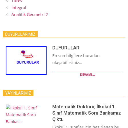
Türev
İntegral
Analitik Geometri 2
DUYURULARIMIZ
DUYURULAR
En son bilgilere buradan
ulaşabilirsiniz…
DEVAMI...
YAYINLARIMIZ
Matematik Doktoru, İlkokul 1.
Sınıf Matematik Soru Bankamız
Çıktı.
İlkokul 1. sınıflar için hazırlanan bu