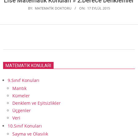
Lise Matematik Konuları »
2.Derece Denklemler
BY:
MATEMATIK DOKTORU
ON:
17 EYLÜL 2015
2015-
09-
MATEMATİK KONULARI
17
9.Sınıf Konuları
Mantık
Kümeler
Denklem ve Eşitsizlikler
Üçgenler
Veri
10.Sınıf Konuları
Sayma ve Olasılık