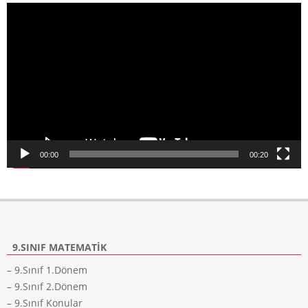
Video
oynatıcı
00:00
00:20
9.SINIF MATEMATIK
– 9.Sınıf 1.Dönem
– 9.Sınıf 2.Dönem
– 9.Sınıf Konular