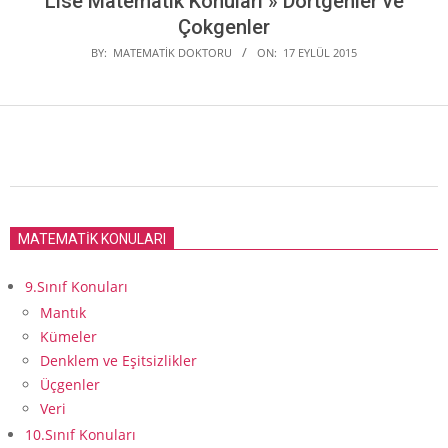
Lise Matematik Konuları »
Dörtgenler ve
Çokgenler
BY:
MATEMATIK DOKTORU
ON:
17 EYLÜL 2015
2015-
09-
MATEMATİK KONULARI
17
9.Sınıf Konuları
Mantık
Kümeler
Denklem ve Eşitsizlikler
Üçgenler
Veri
10.Sınıf Konuları