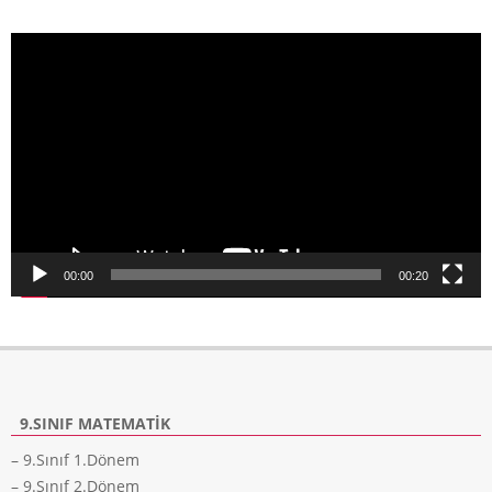
Video
oynatıcı
00:00
00:20
9.SINIF MATEMATIK
– 9.Sınıf 1.Dönem
– 9.Sınıf 2.Dönem