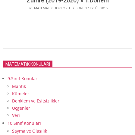
Zümre (2019-2020) »
1.Dönem
BY:
MATEMATIK DOKTORU
ON:
17 EYLÜL 2015
2015-
09-
MATEMATİK KONULARI
17
9.Sınıf Konuları
Mantık
Kümeler
Denklem ve Eşitsizlikler
Üçgenler
Veri
10.Sınıf Konuları
Sayma ve Olasılık