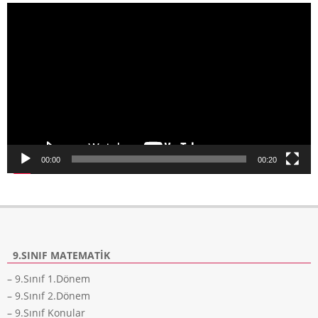
Video
oynatıcı
00:00
00:20
9.SINIF MATEMATIK
– 9.Sınıf 1.Dönem
– 9.Sınıf 2.Dönem
– 9.Sınıf Konular