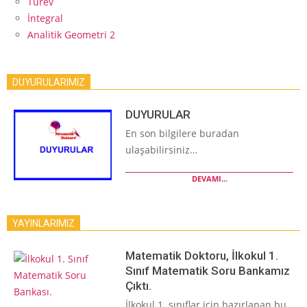
Türev
İntegral
Analitik Geometri 2
DUYURULARIMIZ
DUYURULAR
En son bilgilere buradan
ulaşabilirsiniz…
DEVAMI...
YAYINLARIMIZ
Matematik Doktoru, İlkokul 1.
Sınıf Matematik Soru Bankamız
Çıktı.
İlkokul 1. sınıflar için hazırlanan bu