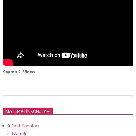
Sayma 2. Video
2018-
09-
MATEMATİK KONULARI
17
9.Sınıf Konuları
Mantık