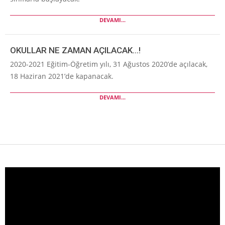
DEVAMI...
OKULLAR NE ZAMAN AÇILACAK…!
2020-2021 Eğitim-Öğretim yılı, 31 Ağustos 2020’de açılacak,
18 Haziran 2021’de kapanacak.
DEVAMI...
Video
oynatıcı