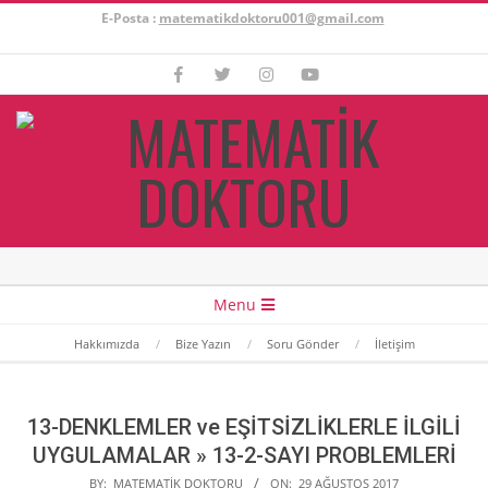
Skip
E-Posta :
matematikdoktoru001@gmail.com
to
content
Secondary
Menu
Navigation
Hakkımızda
Bize Yazın
Soru Gönder
İletişim
Menu
13-DENKLEMLER ve EŞİTSİZLİKLERLE İLGİLİ
UYGULAMALAR »
13-2-SAYI PROBLEMLERİ
BY:
MATEMATIK DOKTORU
ON:
29 AĞUSTOS 2017