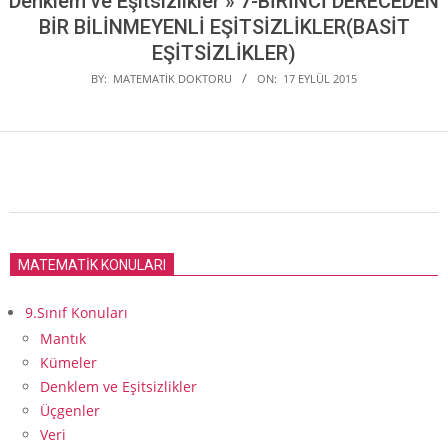
Denklem ve Eşitsizlikler »
7-BİRİNCİ DERECEDEN
BİR BİLİNMEYENLİ EŞİTSİZLİKLER(BASİT
EŞİTSİZLİKLER)
BY:
MATEMATIK DOKTORU
ON:
17 EYLÜL 2015
2015-
09-
MATEMATİK KONULARI
17
9.Sınıf Konuları
Mantık
Kümeler
Denklem ve Eşitsizlikler
Üçgenler
Veri