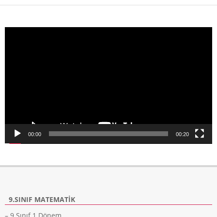
Video
oynatıcı
00:00
00:20
9.SINIF MATEMATIK
– 9.Sınıf 1.Dönem