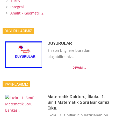
Türev
İntegral
Analitik Geometri 2
DUYURULARIMIZ
DUYURULAR
En son bilgilere buradan
ulaşabilirsiniz…
DEVAMI...
YAYINLARIMIZ
Matematik Doktoru, İlkokul 1.
Sınıf Matematik Soru Bankamız
Çıktı.
İlkokul 1. sınıflar için hazırlanan bu