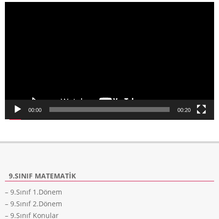
Video
oynatıcı
00:00
00:20
9.SINIF MATEMATIK
– 9.Sınıf 1.Dönem
– 9.Sınıf 2.Dönem
– 9.Sınıf Konular