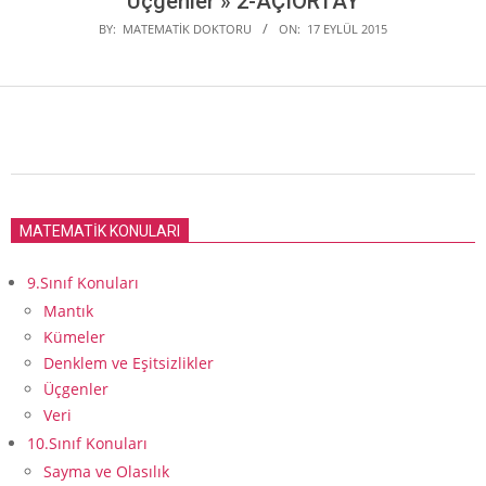
Üçgenler »
2-AÇIORTAY
BY:
MATEMATIK DOKTORU
ON:
17 EYLÜL 2015
2015-
09-
MATEMATİK KONULARI
17
9.Sınıf Konuları
Mantık
Kümeler
Denklem ve Eşitsizlikler
Üçgenler
Veri
10.Sınıf Konuları
Sayma ve Olasılık