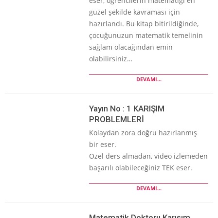
eser, öğrencilerin matematiği en
güzel şekilde kavraması için
hazırlandı. Bu kitap bitirildiğinde,
çocuğunuzun matematik temelinin
sağlam olacağından emin
olabilirsiniz…
DEVAMI...
Yayın No : 1 KARIŞIM
PROBLEMLERİ
Kolaydan zora doğru hazırlanmış
bir eser.
Özel ders almadan, video izlemeden
başarılı olabileceğiniz TEK eser.
DEVAMI...
Matematik Doktoru Karışım