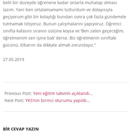
belli bir düzeyde öğrenene kadar onlarla muhatap olması
lazım. Yani ben ortalamamamı tutturdum ve dolayısıyla
geçiyorum gibi bir kolaylığı bundan sonra çok fazla gündemde
tutmamak istiyoruz. Bunun çalışmalarını yapıyoruz. Öğrenci
sınıfta kafasını sıranın üstüne koysa ve ‘Ben zaten geçeceğim,
öğretmenim sen işine bak’ derse. Biz öğretmenin sınıftaki
gücünü, itibarını da dikkate almak zorundayız.”
27.05.2019
2019-
05-
Previous Post:
Yeni eğitim takvimi açıklandı…
27
Next Post:
YKS’nin birinci oturumu yapıldı…
BIR CEVAP YAZIN