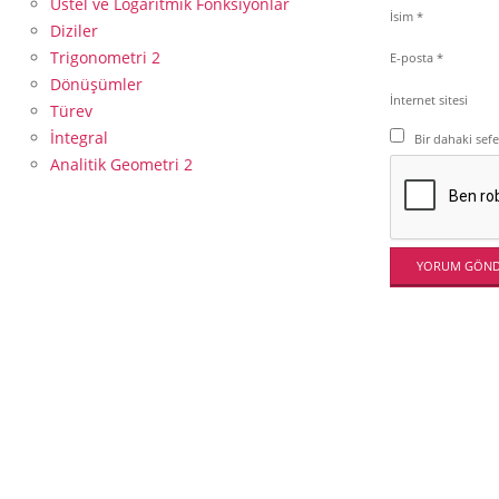
Üstel ve Logaritmik Fonksiyonlar
İsim
*
Diziler
Trigonometri 2
E-posta
*
Dönüşümler
İnternet sitesi
Türev
İntegral
Bir dahaki sef
Analitik Geometri 2