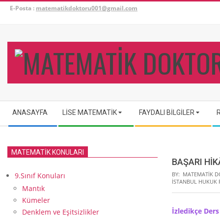
Skip
E-Posta :
matematikdoktoru001@gmail.com
to
content
Secondary
ANASAYFA
LISE MATEMATIK
FAYDALI BILGILER
Navigation
Menu
MATEMATİK KONULARI
BAŞARI HİK
BY:
MATEMATIK 
9.Sınıf Konuları
İSTANBUL HUKUK 
Mantık
Kümeler
İzledikçe Ders
Denklem ve Eşitsizlikler