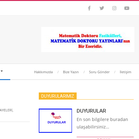
Hakkımızda
Bize Yazın
Soru Gönder
İletişim
DUYURULARIMIZ
AYELERI
,
DUYURULAR
En son bilgilere buradan
ulaşabilirsiniz…