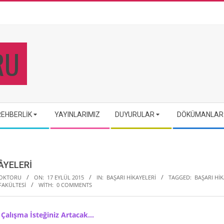
REHBERLIK
YAYINLARIMIZ
DUYURULAR
DÖKÜMANLAR
ÂYELERİ
DOKTORU
ON:
17 EYLÜL 2015
IN:
BAŞARI HIKAYELERI
TAGGED:
BAŞARI HIK
FAKÜLTESI
WITH:
0 COMMENTS
 Çalışma İsteğiniz Artacak…