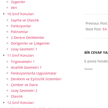
Üçgenler
Veri
10.Sınıf Konuları
2015-
Sayma ve Olasılık
09-
Previous Post
Fonksiyonlar
17
Next Post:
EA 
Polinomlar
2.Derece Denklemler
Dörtgenler ve Çokgenler
Uzay Geometri 1
BIR CEVAP YA
11.Sınıf Konuları
E-posta hesab
Trigonometri 1
Analitik Geometri 1
Yorum
Fonksiyonlarda Uygulamalar
Denklem ve Eşitsizlik Sistemleri
Çember ve Daire
Uzay Geometri 2
Olasılık
12.Sınıf Konuları