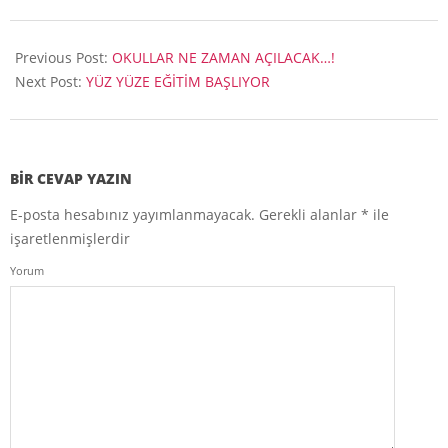
2020-
07-
Previous Post:
OKULLAR NE ZAMAN AÇILACAK…!
13
Next Post:
YÜZ YÜZE EĞİTİM BAŞLIYOR
BIR CEVAP YAZIN
E-posta hesabınız yayımlanmayacak.
Gerekli alanlar
*
ile
işaretlenmişlerdir
Yorum