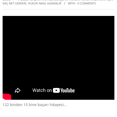
KAÇ NET GEREKIR
,
HUKUK NASIL KAZANILIR
WITH:
0 COMMENTS
122 binden 15 bine başarı hikayesi…