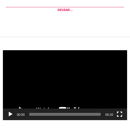
DEVAMI...
Video
oynatıcı
00:00
00:20