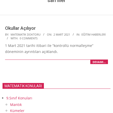
sarı iller
Okullar Açılıyor
2021-
BY:
MATEMATIK DOKTORU
ON:
2 MART 2021
IN:
EĞITIM HABERLERI
WITH:
0 COMMENTS
03-
1 Mart 2021 tarihi itibari ile “kontrollü normalleşme”
02
döneminin ayrıntıları açıklandı.
DEVAMI…
MATEMATİK KONULARI
9.Sınıf Konuları
Mantık
Kümeler