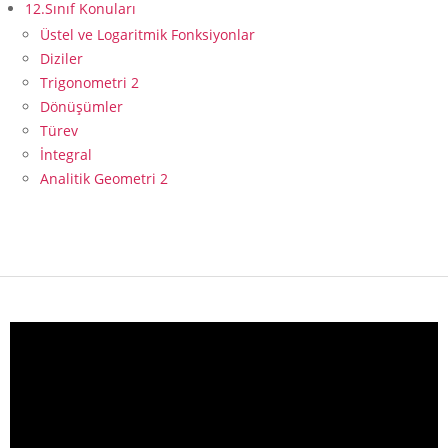
12.Sınıf Konuları
Üstel ve Logaritmik Fonksiyonlar
Diziler
Trigonometri 2
Dönüşümler
Türev
İntegral
Analitik Geometri 2
Video
oynatıcı