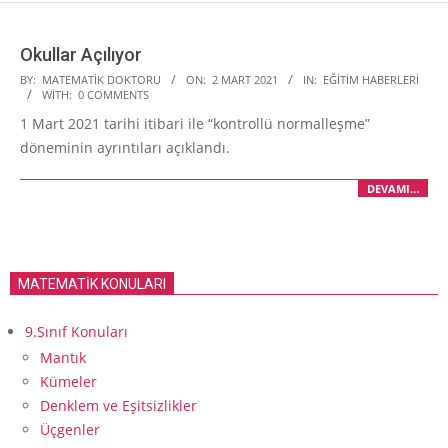
Okullar Açılıyor
2021-
BY:
MATEMATIK DOKTORU
ON:
2 MART 2021
IN:
EĞITIM HABERLERI
WITH:
0 COMMENTS
03-
1 Mart 2021 tarihi itibari ile “kontrollü normalleşme”
02
döneminin ayrıntıları açıklandı.
DEVAMI…
MATEMATİK KONULARI
9.Sınıf Konuları
Mantık
Kümeler
Denklem ve Eşitsizlikler
Üçgenler