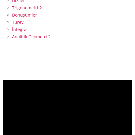
Diziler
Trigonometri 2
Dönüşümler
Türev
İntegral
Analitik Geometri 2
Video
oynatıcı