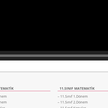
TEMATIK
11.SINIF MATEMATIK
Dönem
– 11.Sınıf 1.Dönem
Dönem
– 11.Sınıf 2.Dönem
ular
– 11.Sınıf Konular