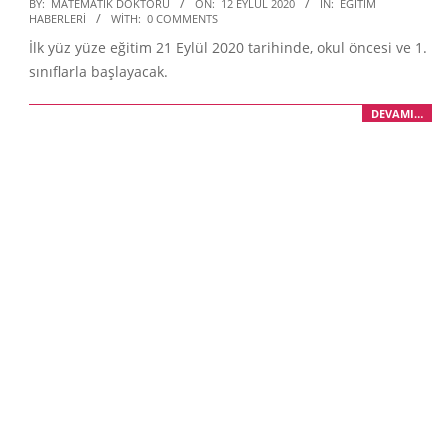
2020-
BY:
MATEMATIK DOKTORU
ON:
12 EYLÜL 2020
IN:
EĞITIM
HABERLERI
WITH:
0 COMMENTS
09-
İlk yüz yüze eğitim 21 Eylül 2020 tarihinde, okul öncesi ve 1.
12
sınıflarla başlayacak.
DEVAMI…