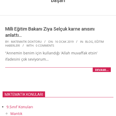
başarı
Milli Eğitim Bakanı Ziya Selçuk karne anısını
anlattı…
2019-
BY:
MATEMATIK DOKTORU
ON:
16 OCAK 2019
IN:
BLOG
,
EĞITIM
HABERLERI
WITH:
0 COMMENTS
01-
“Annemin benim için kullandığı ‘Allah muvaffak etsin’
16
ifadesini çok seviyorum…
DEVAMI…
MATEMATİK KONULARI
9.Sınıf Konuları
Mantık