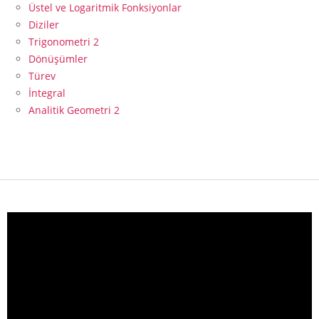
Üstel ve Logaritmik Fonksiyonlar
Diziler
Trigonometri 2
Dönüşümler
Türev
İntegral
Analitik Geometri 2
Video
oynatıcı