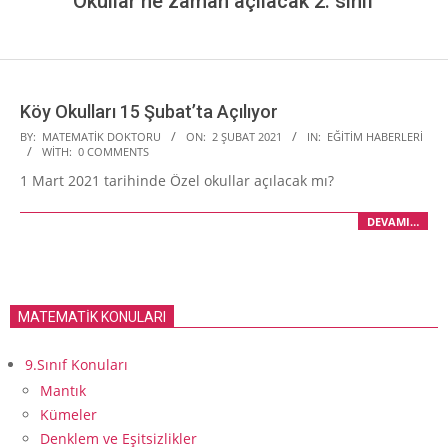
Okullar ne zaman açılacak 2. sınıf
Köy Okulları 15 Şubat’ta Açılıyor
2021-
BY:
MATEMATIK DOKTORU
ON:
2 ŞUBAT 2021
IN:
EĞITIM HABERLERI
WITH:
0 COMMENTS
02-
1 Mart 2021 tarihinde Özel okullar açılacak mı?
02
DEVAMI…
MATEMATİK KONULARI
9.Sınıf Konuları
Mantık
Kümeler
Denklem ve Eşitsizlikler