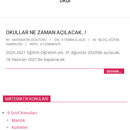
okul
OKULLAR NE ZAMAN AÇILACAK…!
2020-
BY:
MATEMATIK DOKTORU
ON:
4 TEMMUZ 2020
IN:
BLOG
,
EĞITIM
HABERLERI
WITH:
0 COMMENTS
07-
2020-2021 Eğitim-Öğretim yılı, 31 Ağustos 2020’de açılacak,
04
18 Haziran 2021’de kapanacak.
DEVAMI…
MATEMATİK KONULARI
9.Sınıf Konuları
Mantık
Kümeler