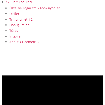
12.Sınıf Konuları
Üstel ve Logaritmik Fonksiyonlar
Diziler
Trigonometri 2
Dönüşümler
Türev
İntegral
Analitik Geometri 2
Video
oynatıcı