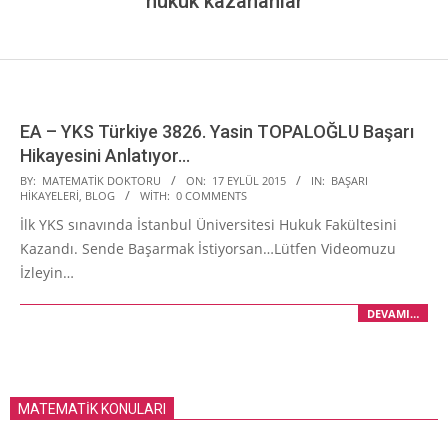
hukuk kazananlar
EA – YKS Türkiye 3826. Yasin TOPALOĞLU Başarı
Hikayesini Anlatıyor…
2015-
BY:
MATEMATIK DOKTORU
ON:
17 EYLÜL 2015
IN:
BAŞARI
HIKAYELERI
,
BLOG
WITH:
0 COMMENTS
09-
İlk YKS sınavında İstanbul Üniversitesi Hukuk Fakültesini
17
Kazandı. Sende Başarmak İstiyorsan…Lütfen Videomuzu
İzleyin…
DEVAMI…
MATEMATİK KONULARI