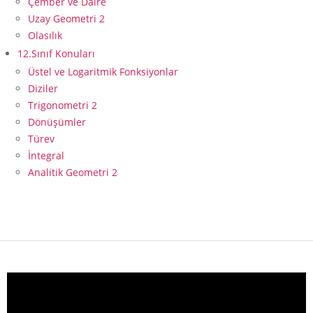
Çember ve Daire
Uzay Geometri 2
Olasılık
12.Sınıf Konuları
Üstel ve Logaritmik Fonksiyonlar
Diziler
Trigonometri 2
Dönüşümler
Türev
İntegral
Analitik Geometri 2
Video
oynatıcı