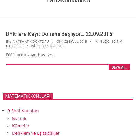
haftasonukursu
DYK lara Kayıt Dönemi Başlıyor… 22.09.2015
2015-
BY:
MATEMATIK DOKTORU
ON:
22 EYLÜL 2015
IN:
BLOG
,
EĞITIM
HABERLERI
WITH:
0 COMMENTS
09-
DYK larda kayıt başlıyor.
22
DEVAMI…
MATEMATİK KONULARI
9.Sınıf Konuları
Mantık
Kümeler
Denklem ve Eşitsizlikler