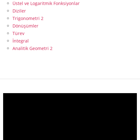
Üstel ve Logaritmik Fonksiyonlar
Diziler
Trigonometri 2
Dönüşümler
Türev
İntegral
Analitik Geometri 2
Video
oynatıcı