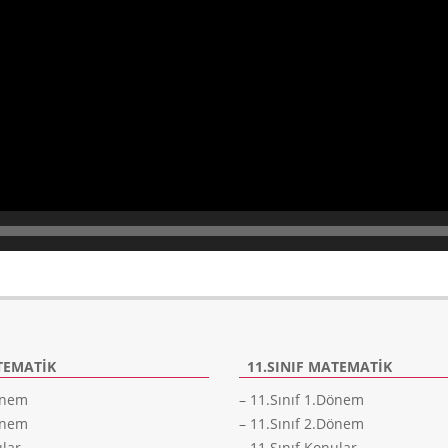
TEMATIK
11.SINIF MATEMATIK
Dönem
– 11.Sınıf 1.Dönem
Dönem
– 11.Sınıf 2.Dönem
ular
– 11.Sınıf Konular