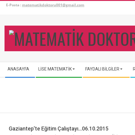
Skip
E-Posta :
matematikdoktoru001@gmail.com
to
content
Secondary
ANASAYFA
LISE MATEMATIK
FAYDALI BILGILER
Navigation
Menu
Gaziantep’te Eğitim Çalıştayı…06.10.2015