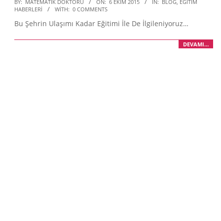
2015-
BY:
MATEMATIK DOKTORU
ON:
6 EKIM 2015
IN:
BLOG
,
EĞITIM
HABERLERI
WITH:
0 COMMENTS
10-
Bu Şehrin Ulaşımı Kadar Eğitimi İle De İlgileniyoruz…
06
DEVAMI…